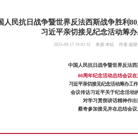
国人民抗日战争暨世界反法西斯战争胜利8
习近平亲切接见纪念活动筹办
2025-09-17 19:03:32
来源:本站
作者:超级管
中国人民抗日战争暨世界反法西
80周年纪念活动总结会议在
习近平亲切接见纪念活动筹办工作
会议传达习近平关于纪念活动
对学习贯彻讲话精神作出
期到达吴起镇15公里）
赓续共色血脉"陕西有色光电科技有限公司南泥湾精神学习培训
陕西天宏硅材料有限责任公司七一党日主题活动
"雄
蔡奇参加接见并在总结会议