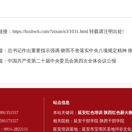
链接：
https://hsxhwh.com/?zixun/n3/1031.html
转载请注明出处!
篇：
总书记作出重要指示强调 锲而不舍落实中央八项规定精神 
篇：
中国共产党第二十届中央委员会第四次全体会议公报
站点信息
91351557
本站关键词：
延安红色培训
陕西红色薪火
91171557
相关院校：
延安干部学院
陕西干部学院
911-2822111
延安培训基地：延安市宝塔区圣地河谷文化