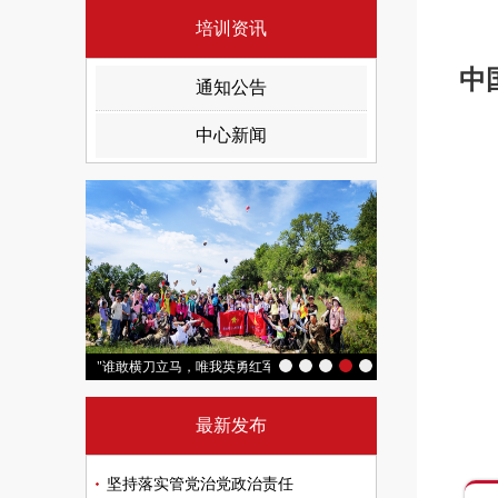
培训资讯
中
通知公告
中心新闻
“追寻红色足迹 汲取奋进力量”延安培训班
"谁敢横刀立马，唯我英勇红军"2026重走长征路徒步实践活动（第三
"传承红色薪火 
最新发布
坚持落实管党治党政治责任