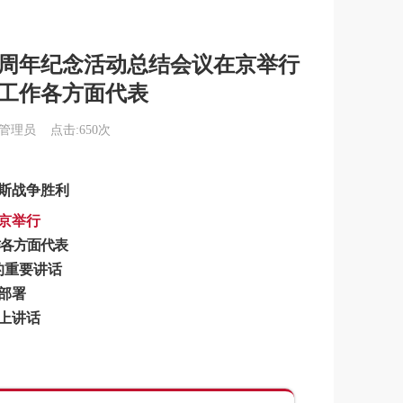
0周年纪念活动总结会议在京举行
工作各方面代表
理员 点击:650次
斯战争
胜利
京举行
各方面代表
的重要讲话
部署
关漫道真如铁，而今迈步从头越"2026重走长征路徒步实践活动（第二期秦直道16公里
上讲话