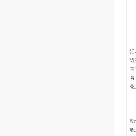
活
近
习
育
化
动
职