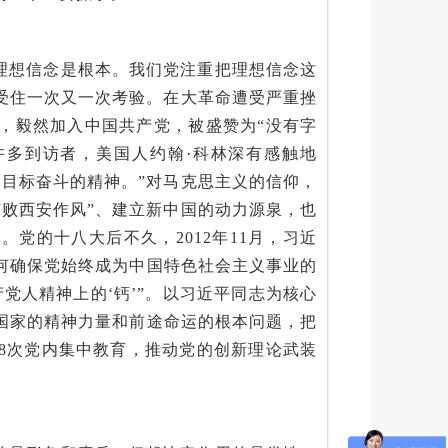
理想信念是根本。我们党注重把理想信念这
受住一次又一次考验。在大革命遭受严重挫
，毅然加入中国共产党，被盛赞为“没有字
许多到访者，美国人约翰·科林深有感触地
目标奋斗的精神。”对马克思主义的信仰，
败西安作风”、建立新中国的动力源泉，也
党的十八大后不久，2012年11月，习近
何确保党始终成为中国特色社会主义事业的
党人精神上的‘钙’”。以习近平同志为核心
国家的精神力量和前途命运的根本问题，把
8次党内集中教育，推动党的创新理论武装