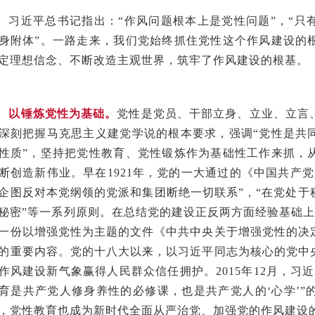
习近平总书记指出：“作风问题根本上是党性问题”，“只
身附体”。一路走来，我们党始终抓住党性这个作风建设的
定理想信念、不断改造主观世界，筑牢了作风建设的根基。
以锤炼党性为基础。
党性是党员、干部立身、立业、立言
深刻把握马克思主义建党学说的根本要求，强调“党性是共
性质”，坚持把党性教育、党性锻炼作为基础性工作来抓，
断创造新伟业。早在1921年，党的一大通过的《中国共产
企图反对本党纲领的党派和集团断绝一切联系”，“在党处于
秘密”等一系列原则。在总结党的建设正反两方面经验基础上，
一份以增强党性为主题的文件《中共中央关于增强党性的决
的重要内容。党的十八大以来，以习近平同志为核心的党中
作风建设新气象赢得人民群众信任拥护。2015年12月，习
育是共产党人修身养性的必修课，也是共产党人的‘心学’”
，党性教育也成为新时代全面从严治党、加强党的作风建设