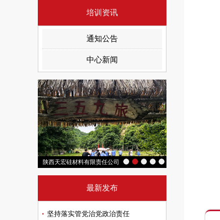
培训资讯
通知公告
中心新闻
一党日主题活动
"雄关漫道真如铁，而今迈步从头越"2026重走长征路徒步实践活动（
最新发布
坚持落实管党治党政治责任