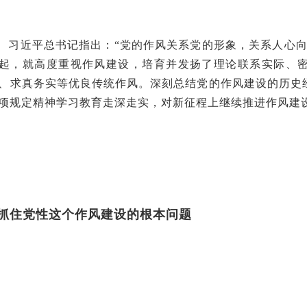
习近平总书记指出：“党的作风关系党的形象，关系人心向
起，就高度重视作风建设，培育并发扬了理论联系实际、
、求真务实等优良传统作风。深刻总结党的作风建设的历史
项规定精神学习教育走深走实，对新征程上继续推进作风建
抓住党性这个作风建设的根本问题