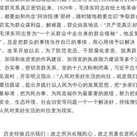
党群关系真正密切起来。1929年，毛泽东同志在给土地革
，都要如和尚念‘阿弥陀佛’那样，随时随地都要念叨‘争取群
切实为群众谋利益、解难题，群众由衷地说：“共产党真正好
毛泽东同志誉为“一个从群众中走出来的群众领袖”，他反
”，总是把群众的事情当作自己的事情，用心用情予以解决
”。改革开放以后，为了防范党员、干部腐化变质、脱离
、加强和改进党的作风建设、加强党的执政能力建设等多个
、办实事，密切党群关系。党的十八大刚刚闭幕，习近平总
见面时，开宗明义指出：“人民对美好生活的向往，就是我们
重信践诺，提出并践行以人民为中心的发展思想，把“乡亲们
量标准，把为民办事、为民造福作为最重要的政绩，努力把
安全、生态环境、社会治安等问题一个一个解决好，持续增
人民对美好生活的向往变为现实。
历史经验启示我们：政之所兴在顺民心，政之所废在逆民