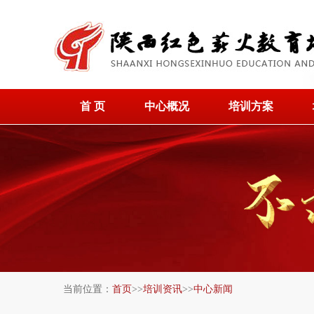
首 页
中心概况
培训方案
当前位置：
首页
>>
培训资讯
>>
中心新闻