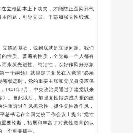
有在立根固本上下功夫，才能防止歪风邪气
根本问题，引导党员、干部加强党性锻炼、
、立德的基石，说到底就是立场问题。我们
同的性质、普遍的性质，全党每一个人都有
从而永葆先进性、纯洁性，以好作风好形象
党第一个纲领》就规定了党员在入党前“必须
秘密状态时，党的重要主张和党员身份应保
1941年7月，中央政治局通过了建党以来
定》。自此以后，加强党性锻炼成为党的建
央注重透过作风抓党性，抓住党性改作风，
近平总书记在全国党校工作会议上提出“党性
的重要论断，拓展和丰富了对党性教育的认
的一个重要抓手。