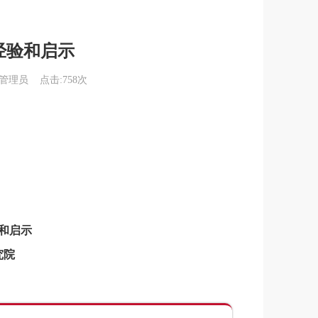
经验和启示
理员 点击:758次
和启示
究院