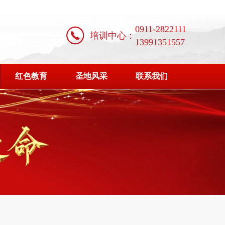
0911-2822111
培训中心：
13991351557
红色教育
圣地风采
联系我们