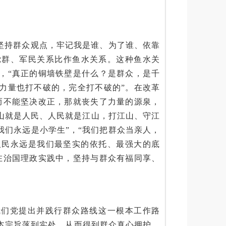
坚持群众观点，牢记我是谁、为了谁、依靠
党群、军民关系比作鱼水关系。这种鱼水关
，“真正的铜墙铁壁是什么？是群众，是千
力量也打不破的，完全打不破的”。在改革
而不能坚决改正，那就丧失了力量的源泉，
山就是人民、人民就是江山，打江山、守江
我们永远是小学生”，“我们把群众当亲人，
人民永远是我们最坚实的依托、最强大的底
在治国理政实践中，坚持与群众有福同享、
。
我们党提出并践行群众路线这一根本工作路
本宗旨落到实处，从而得到群众真心拥护，