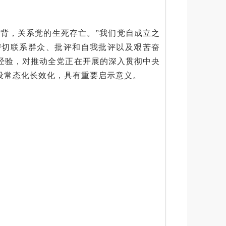
背，关系党的生死存亡。”我们党自成立之
密切联系群众、批评和自我批评以及艰苦奋
经验，对推动全党正在开展的深入贯彻中央
设常态化长效化，具有重要启示意义。