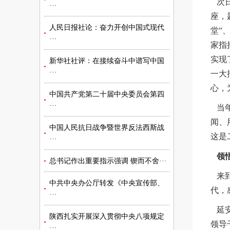
次日
···
座，
人民日报社论：奋力开创中国式现代
堂”
···
家指
实现
新华社社评：在接续奋斗中谱写中国
···
一大
心，
中国共产党第二十届中央委员会第四
···
当年
闻、
中国人民抗日战争暨世界反法西斯战
这是
···
领
总书记作出重要指示强调 锲而不舍···
来到
中共中央办公厅转发《中央宣传部、
代，
···
延安
陕西扎实开展深入贯彻中央八项规定
领导
···