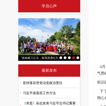
学员心声
“追寻红色足迹 汲取奋进力量”延安培训班
"谁敢横刀立马，唯我英勇红军"2026重走长征路徒步实践活动（第三
"传承红色薪火 
4月
最新发布
气势
初识
坚持落实管党治党政治责任
下了
习近平谈基层工作方法
用心
《求是》杂志发表习近平总书记重要