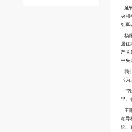
延安
央和
红军
杨家
居住
产党
中央
我们
《为
“南
里。
王家
领导
说，