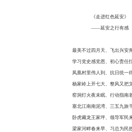
《走进红色延安》
——延安之行有感
最美不过四月天、飞出兴安
学习党史感党恩、初心责任
凤凰村里伟人到、抗日统一
杨家岭上开七大、整风又把
窑洞灯火夜未眠、行动指南
塞北江南南泥湾、三五九旅
卧虎藏龙王家坪、领导军民
梁家河畔春来早、习总为民