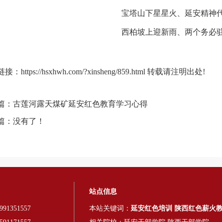
宝塔山下星星火、延安精神
西柏坡上迎新雨、两个务必
链接：
https://hsxhwh.com/?xinsheng/859.html
转载请注明出处!
篇：
古莲河露天煤矿延安红色教育学习心得
篇：没有了！
站点信息
91351557
本站关键词：
延安红色培训
陕西红色薪火