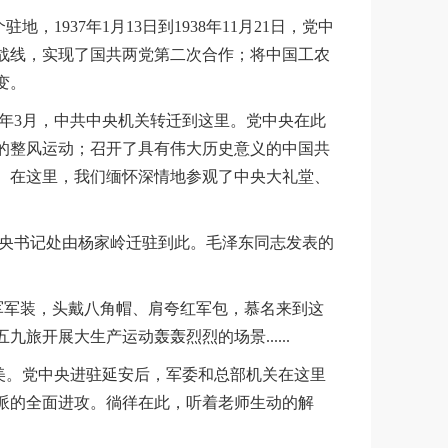
937年1月13日到1938年11月21日，党中
战线，实现了国共两党第二次合作；将中国工农
变。
47年3月，中共中央机关转迁到这里。党中央在此
的整风运动；召开了具有伟大历史意义的中国共
。在这里，我们缅怀深情地参观了中央大礼堂、
共中央书记处由杨家岭迁驻到此。毛泽东同志发表的
军军装，头戴八角帽、肩夸红军包，慕名来到这
开展大生产运动轰轰烈烈的场景......
美。党中央进驻延安后，军委和总部机关在这里
派的全面进攻。徜徉在此，听着老师生动的解