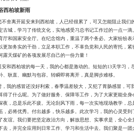
浴西柏坡新雨
不舍离开延安来到西柏坡，人已经很累了，可又怎能阻止我们
定古城，学习了传统文化，实地感受习总书记工作过的一点一滴
育厅和国家安全厅。在纪念馆内，重温了两个务必。大家纷纷表
以更加务实的干劲，立足本职工作，不辜负党和人民的寄托，紧
河露天煤矿的各项发展尽自己的一份力量！
安和西柏坡的每一天，我的心都是激动的。短短的13天学习，尽
朴、耿直、幽默与包容。转瞬即将离开，真是脚步难移。
，我的感冒还没好利索，春季温差较大，又犯了胃肠感冒，可
算得了什么呢。为了做好服务、保障等工作，为了大家更能全身
深夜，总是乐此不疲。无论刮风下雨，每一次实地现场教学，总
伍，必将优秀。付出越多，快乐越多。此次学习，我的心灵受到
了友谊。我们要把坚定政治方向，解放思想、实事求是，全心全
下去，并完全应用到日常工作、学习和生活中去。我们聚是一团火，散