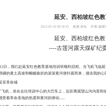
延安、西柏坡红色教
2023-05-10 08:58:45
来源:本站
作者:超级管
延安、西柏坡红色教
----古莲河露天煤矿纪
期到达吴起镇15公里）
赓续共色血脉"陕西有色光电科技有限公司南泥湾精神学习培训
陕西天宏硅材料有限责任公司七一党日主题活动
"雄
12日，我们赴延安红色教育基地培训班顺利启程。当飞机飞临
磅礴的黄土高坡和蜿蜒曲折的滚滚黄河便扑面而来，撞击我的心
延安革命城
飞机，坐在去往培训中心的大巴车上，近距离观望山沟沟里和
感受着革命圣地的热度和黄河的律动......