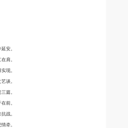
奔延安。
扛在肩。
得实现。
文艺谈。
老三篇。
干在前。
来抗战。
把情牵。