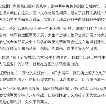
城北门内凤凰山麓的凤凰村，是中共中央机关到延安后的第一个驻地，1
毛泽东就住在这里。党中央在此居住期间，建立了抗日民族统一
改名为中国国民第八路军，实现了土地革命战争向抗日战争的转
岭，是延安城西北3公里一个不大的小山村。1938年11月至19
期间，领导解放区军民开展了大生产运动；领导全党开展了伟大
第七次全国代表大会；著名的延安文艺座谈会也是在这里召开的
办公厅楼旧址和毛泽东、朱德、周恩来、刘少奇等人的旧居。
参观了位于延安城西北约7公里处的枣园。1943年10月，中
人民服务》的讲话，就是在这里的讲话台发出的。
泥湾好地方，塞北的好江南”。16日大清早，我们换上整齐的红
参观完南泥湾大生产运动展览馆后，沐浴着春风，用心感悟着三五九旅
坪位于延安城西北方向，隔延河与城相望，依山傍水，环境优
根据地军民坚持了八年抗战。日寇投降后，又粉碎了国民党反动
真是心潮澎湃，久久不肯离去。.