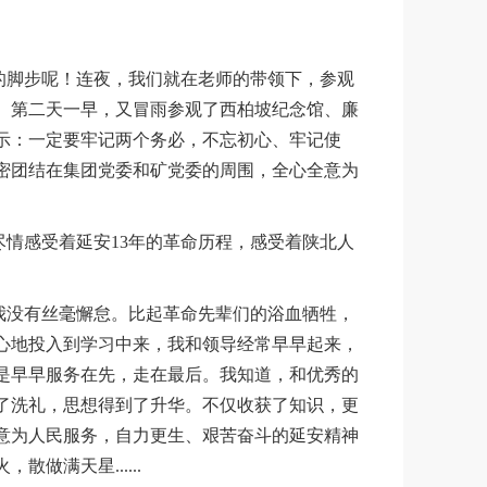
的脚步呢！连夜，我们就在老师的带领下，参观
。第二天一早，又冒雨参观了西柏坡纪念馆、廉
示：一定要牢记两个务必，不忘初心、牢记使
密团结在集团党委和矿党委的周围，全心全意为
情感受着延安13年的革命历程，感受着陕北人
我没有丝毫懈怠。比起革命先辈们的浴血牺牲，
心地投入到学习中来，我和领导经常早早起来，
是早早服务在先，走在最后。我知道，和优秀的
了洗礼，思想得到了升华。不仅收获了知识，更
意为人民服务，自力更生、艰苦奋斗的延安精神
做满天星......