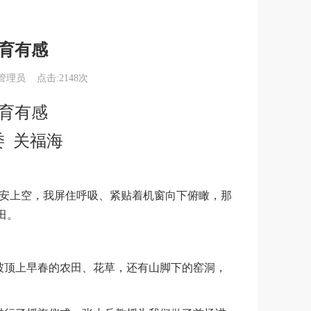
育有感
理员 点击:2148次
育有感
委 关福海
关漫道真如铁，而今迈步从头越"2026重走长征路徒步实践活动（第二期秦直道16公里
延安上空，我屏住呼吸、紧贴着机窗向下俯瞰，那
田。
坡顶上早春的农田、花草，还有山脚下的窑洞，