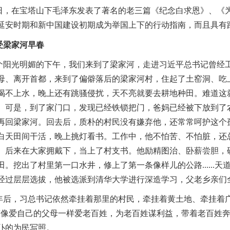
，在宝塔山下毛泽东发表了著名的老三篇《纪念白求恩》、《
延安时期和新中国建设初期成为举国上下的行动指南，而且具有
受梁家河早春
阳光明媚的下午，我们来到了梁家河，走进习近平总书记曾经工
母、离开首都，来到了偏僻落后的梁家河村，住起了土窑洞、吃
喝不上水，晚上还有跳骚侵扰，天不亮就要去耕地种田。难道这
。可是，到了家门口，发现已经铁锁把门，爸妈已经被下放到了
再回梁家河。回去后，质朴的村民没有嫌弃他，还常常呵护这个
白天田间干活，晚上挑灯看书。工作中，他不怕苦、不怕脏，还
。后来在大家拥戴下，当上了村支书。他励精图治、卧薪尝胆，
田。挖出了村里第一口水井，修上了第一条像样儿的公路......
经过层层选拔，他被选派到清华大学进行深造学习，父老乡亲们
后，习总书记依然牵挂着那里的村民，牵挂着黄土地、牵挂着
“像爱自己的父母一样爱老百姓，为老百姓谋利益，带着老百姓奔
仆的为民写照。