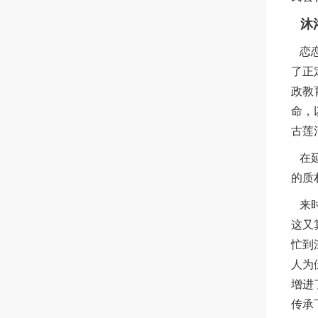
沐
恋恋
了正
政教
命，
古莲
在延
的质
来时
这又
忙到
人为
增进
传承