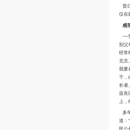
昔日
仅在
感
一个
别父
经常
北京
我要
干，
长者
亩良
上，
多年
道：
民公