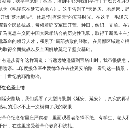
凌晨，我早早来到了教室，培训中心为我们举行了开班典礼并
题为《毛泽东在延安的地方》。这里告别了“天是房、地是床，野
、开饭“落地解决”、休息“别有洞天”的安驻时光。在这里，毛泽
挥着全民族抗战，带领着延安军民开荒、种田，纺织、支前。在
了马克思主义同中国实际相结合的历史性飞跃，取得了新民主主
批革命的领导人才，积累了“局部执政的经验。在局部区域建立
为取得全面抗战以及全国解放奠定了坚实基础。
有进步青年这样写道：当远远地遥望到宝塔山时，我虽很疲惫
用嘴亲......印度援华医生爱德华在去往延安的路上看到这一情
二十世纪的耶路撒冷。
悟红色圣土情
延安剧场，我们观看了大型情景剧《延安、延安》，真实的再
感动的泪水不止一次模糊了我的双眼......
革命纪念馆里庄严肃穆，里面观看者络绎不绝。有学生、老人
干部，在这里接受着革命教育和洗礼。