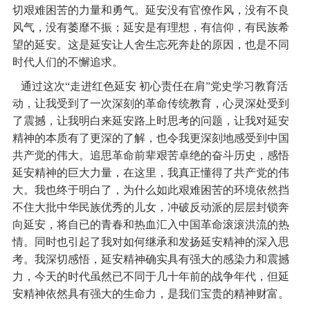
切艰难困苦的力量和勇气。延安没有官僚作风，没有不良
风气，没有萎靡不振；延安是有理想，有信仰，有民族希
望的延安。这是延安让人舍生忘死奔赴的原因，也是不同
时代人们的不懈追求。
通过这次“走进红色延安 初心责任在肩”党史学习教育活
动，让我受到了一次深刻的革命传统教育，心灵深处受到
了震撼，让我明白来延安路上时思考的问题，让我对延安
精神的本质有了更深的了解，也令我更深刻地感受到中国
共产觉的伟大。追思革命前辈艰苦卓绝的奋斗历史，感悟
延安精神的巨大力量，在这里，我真正懂得了共产党的伟
大。我也终于明白了，为什么如此艰难困苦的环境依然挡
不住大批中华民族优秀的儿女，冲破反动派的层层封锁奔
向延安，将自已的青春和热血汇入中国革命滚滚洪流的热
情。同时也引起了我对如何继承和发扬延安精神的深入思
考。我深切感悟，延安精神确实具有强大的感染力和震撼
力，今天的时代虽然已不同于几十年前的战争年代，但延
安精神依然具有强大的生命力，是我们宝贵的精神财富。