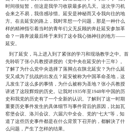
时间很短暂，但这是我学习收获最多的几天。这次学习机
会来之不易，我倍感珍惜。延安是神秘而又令我向往的地
方。在去延安的路上，我时常想一个问题，那是一种什么
样的精神指引着当时的青年们义无反顾的奔赴延安参加革
命？一路奔波最后终于来到了这令我心驰神往的地方——
延安。
到了延安，马上进入到了紧张的学习和现场教学之中。首
先聆听了张小兵教授讲授的《党中央在延安的十三年》。
了解了为什么党中央选择了落脚点在陕北延安？为什么延
安又成为了抗战的出发点？延安被称为中国革命圣地，这
儿发生了这么多的事情，为什么被称为圣地？张小兵教授
讲述了这段辉煌的历史。让我对1935年至1948年中国的历
史和我党的历史有了一个全新的认识。了解到了这一时期
重要历史事件发生的具体细节与事件背后的原因，比如瓦
窑堡会议、洛川会议、六届六中全会、党的“七大”等，知
道了这些历史事件都是在什么背景下召开的，都解決了什
么问题，产生了怎样的结果。