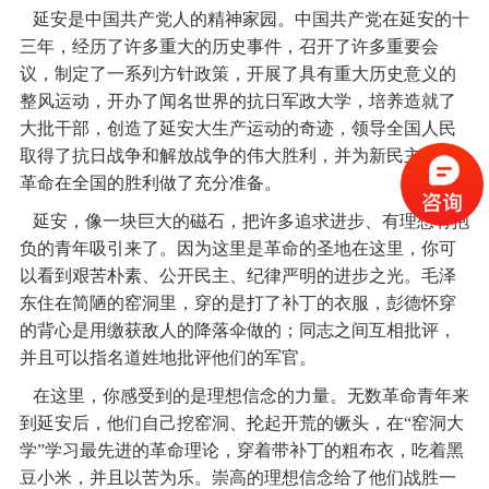
延安是中国共产党人的精神家园。中国共产党在延安的十
三年，经历了许多重大的历史事件，召开了许多重要会
议，制定了一系列方针政策，开展了具有重大历史意义的
整风运动，开办了闻名世界的抗日军政大学，培养造就了
大批干部，创造了延安大生产运动的奇迹，领导全国人民
取得了抗日战争和解放战争的伟大胜利，并为新民主主义
革命在全国的胜利做了充分准备。
延安，像一块巨大的磁石，把许多追求进步、有理想有抱
负的青年吸引来了。因为这里是革命的圣地在这里，你可
以看到艰苦朴素、公开民主、纪律严明的进步之光。毛泽
东住在简陋的窑洞里，穿的是打了补丁的衣服，彭德怀穿
的背心是用缴获敌人的降落伞做的；同志之间互相批评，
并且可以指名道姓地批评他们的军官。
在这里，你感受到的是理想信念的力量。无数革命青年来
到延安后，他们自己挖窑洞、抡起开荒的镢头，在“窑洞大
学”学习最先进的革命理论，穿着带补丁的粗布衣，吃着黑
豆小米，并且以苦为乐。崇高的理想信念给了他们战胜一