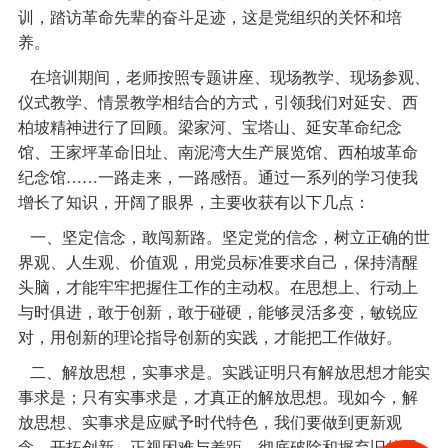
训，踏访革命先辈的奋斗足迹，这是党组织的关怀和培
养。
在培训期间，老师按照专题讲座、现场教学、现场参观、
仪式教学、情景教学相结合的方式，引领我们对延安、西
柏坡精神进行了回顾。梁家河、宝塔山、延安革命纪念
馆、王家坪革命旧址、南泥湾大生产展览馆、西柏坡革命
纪念馆……一路走来，一路感悟。通过一系列的学习使我
增长了知识，开阔了眼界，主要收获有以下几点：
一、坚定信念，敢闯新路。坚定党的信念，树立正确的世
界观、人生观、价值观，用党员标准要求自己，保持清醒
头脑，才能牢牢把握住工作的主动权。在思想上、行动上
与时俱进，敢于创新，敢于碰硬，能够灵活多变，敏锐应
对，用创新的理论指导创新的实践，才能把工作做好。
二、解放思想，实事求是。实践证明只有解放思想才能实
事求是；只有实事求是，才真正的解放思想。现如今，解
放思想、实事求是应赋予时代特色，我们要做到更新观
念，开拓创新，正视困难与差距，彻底破除和摒弃旧的思