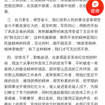
想观念障碍，在实践中探索，在探索中创新，在创新中发
展。
三、自力更生，艰苦奋斗。我们党和人民的事业是靠艰苦
奋斗不断发展壮大的，延安时期，军民同心，用勤劳开创
了风衣足食的局面，将荆棘遍野的南泥湾变成了五谷丰登
的“陕北好江南”。这种克服困难、锲而不舍的精神是我们
民族精神的特质，无论何时，都不能丢弃，“物质变精神、
精神变物质”，有了这种精神，我们才可无往而不胜。
四、珍惜当下，勤勉奋进。在参观延安革命纪念馆的时
候，我这个从事对外宣传工作的宣传干事，不时被老一辈
新闻人的敬业精神所感染。面对那么恶劣的工作环境，面
对那么简陋的工作条件，老辈新闻工作者，用他们坚定不
移的信念，顽强拼搏的精神，艰苦朴素的作风，把早期的
新闻事业开展得红红火火，催人奋进甚至催人泪下。为我
们树立了学习的榜样，同时也激励着我们在宣传工作上不
畏艰难，不断攀登，勇往直前。我们要用正面的声音、积
极向上的声音，宣传好党的方针路线政策，在我们平凡的