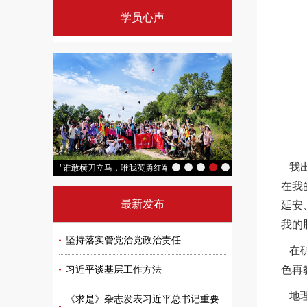
学员心声
我出
“追寻红色足迹 汲取奋进力量”延安培训班
"谁敢横刀立马，唯我英勇红军"2026重走长征路徒步实践活动（第三
"传承红色薪火 
在我
最新发布
延安
我的
坚持落实管党治党政治责任
在矿
色再
习近平谈基层工作方法
地理
《求是》杂志发表习近平总书记重要