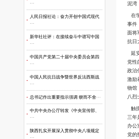
泥湾
···
在学
人民日报社论：奋力开创中国式现代
···
事件
面将
新华社社评：在接续奋斗中谱写中国
抗日
···
延安
中国共产党第二十届中央委员会第四
党性
···
政治
中国人民抗日战争暨世界反法西斯战
激励
···
物馆
八烈
总书记作出重要指示强调 锲而不舍···
触摸
中共中央办公厅转发《中央宣传部、
三年
···
办公
陕西扎实开展深入贯彻中央八项规定
党的
···