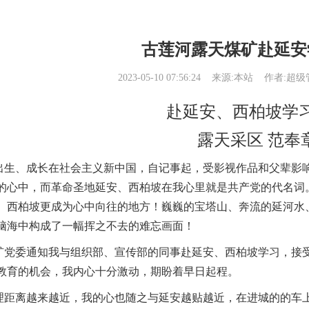
古莲河露天煤矿赴延安
2023-05-10 07:56:24
来源:本站
作者:超级管
赴延安、西柏坡学
露天采区 范奉
生、成长在社会主义新中国，自记事起，受影视作品和父辈影
期到达吴起镇15公里）
赓续共色血脉"陕西有色光电科技有限公司南泥湾精神学习培训
陕西天宏硅材料有限责任公司七一党日主题活动
"雄
的心中，而革命圣地延安、西柏坡在我心里就是共产党的代名词
、西柏坡更成为心中向往的地方！巍巍的宝塔山、奔流的延河水
脑海中构成了一幅挥之不去的难忘画面！
党委通知我与组织部、宣传部的同事赴延安、西柏坡学习，接
教育的机会，我内心十分激动，期盼着早日起程。
距离越来越近，我的心也随之与延安越贴越近，在进城的的车