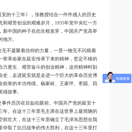
延安的十三年》，张教授结合一件件感人的历史
和艰苦创业的艰难岁月，1935年党中央红一方
后，新中国的种子在此生根发芽，中国共产党高举
的地方。
舍无不凝聚着信仰的力量，一景一物无不闪烁着
一辈革命家在延安传承下来的精神，坚定不移的
自力更生、艰苦奋斗的创业精神，这些精神时刻
命史，走进延安就是走进一个巨大的革命历史博
命前辈的丰功伟绩。杨家岭、王家坪、枣园、四
英雄故事。
史事件历历在目如在眼前。中国共产党的延安十
三年。在这十三年里毛主席在这世界上最简陋的
空前壮大，在这十三年里确立了毛泽东思想在我
里夺取了抗日战争的伟大胜利，在这十三年里打