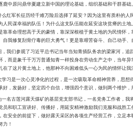
逐鹿中原问鼎华夏建立新中国的理论基础，组织基础和干群基础
么红军长征历经千难万险后选择了延安？因为这里有质朴的人
为人民谋幸福的队伍！为什么这支队伍能在延安这块贫瘠的土地
是靠革命理想高于天的豪情，靠深深根植于黄土地的为民情怀，
、自我修复刮骨疗毒的巨大勇气！更是靠艰苦奋斗、自己动手、
，我们参观了习近平总书记当年当知青插队务农的梁家河，追
环，而是象千千万万普通知青一样投身在劳动生产之中，当年异
扎在了这片黄土地上，他那种不向困难低头一心为民的情怀让我
学习是一次心灵净化的过程，是一次吸取革命精神营养，思想
承好，发扬好，坚定四个自信，增强四个意识，做到两个维护，
一名古莲河露天煤矿的基层党支部书记，一名党务工作者，我
党员和职工宣讲好、传播好，用延安精神激励我们克服和战胜工
，在安全的前提下，做好露天采区的各项生产经营工作，立足本
努力！