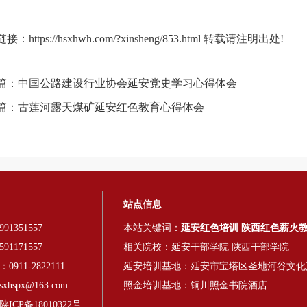
链接：
https://hsxhwh.com/?xinsheng/853.html
转载请注明出处!
篇：
中国公路建设行业协会延安党史学习心得体会
篇：
古莲河露天煤矿延安红色教育心得体会
站点信息
91351557
本站关键词：
延安红色培训
陕西红色薪火
91171557
相关院校：
延安干部学院
陕西干部学院
911-2822111
延安培训基地：延安市宝塔区圣地河谷文化
hspx@163.com
照金培训基地：铜川照金书院酒店
CP备18010322号