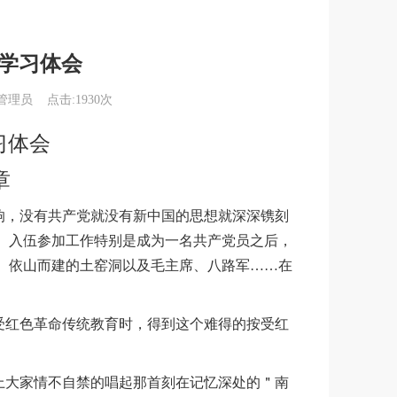
学习体会
理员 点击:1930次
习体会
章
响，没有共产党就没有新中国的思想就深深镌刻
关漫道真如铁，而今迈步从头越"2026重走长征路徒步实践活动（第二期秦直道16公里
。入伍参加工作特别是成为一名共产党员之后，
、依山而建的土窑洞以及毛主席、八路军……在
受红色革命传统教育时，得到这个难得的按受红
上大家情不自禁的唱起那首刻在记忆深处的＂南