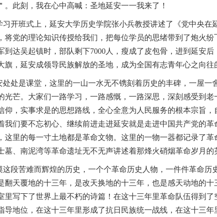
＂。此刻，我在心中高喊：圣地延安一一我来了！
习开班式上，延安大学历史学院张小兵教授讲述了《党中央在
，将党的理论知识传授给我们，把每位学员的思绪带到了炮火纷飞
军到达吴起镇时，部队剩下7000人，瘦成了皮包骨，进到延安
大旗，延安成领导民族解放的圣地，成为全国有志青年心之向往
处处是课堂，这里的一山一水无不镌刻着历史的丰碑，一屋一
的光芒。大家们一路学习，一路感慨，一路深思，深刻感受到老
信仰，实事求是的思想路线，全心全意为人民服务的根本宗旨，
着我们要不忘初心、继续前进走进延安就是走进中国共产党的革
，这里的每一寸土地都是革命文物。这里的一物一器都记录了革
士墓、南泥湾等革命遗址无不无声讲述着那烽火硝烟革命岁月的
这段苦难而辉煌的历史，一个个革命历史人物，一件件革命历
是翻天覆地的十三年，是改天换地的十三年，也是感天动地的十
室里写下了世界上最不朽的诗篇！在这十三年里革命队伍得到了
指导地位，在这十三年里形成了抗日民族统一战线，在这十三年