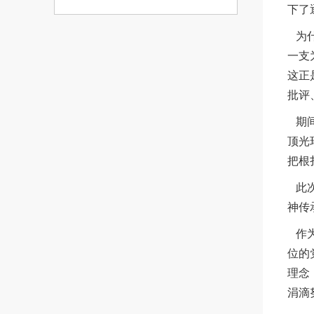
下了
为什
一支
这正
批评
期间
顶光
把根
此次
神传
作为
位的
理念
涓滴