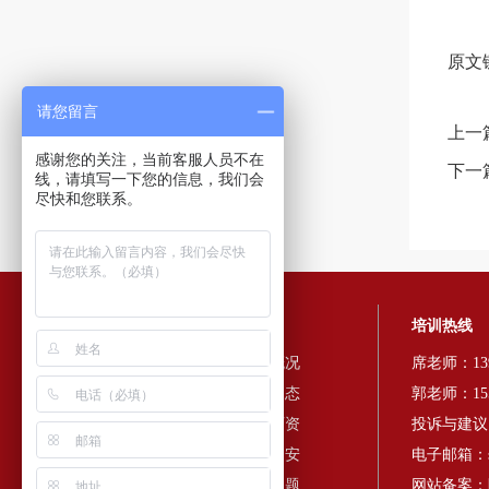
原文
请您留言
上一
感谢您的关注，当前客服人员不在
下一
线，请填写一下您的信息，我们会
尽快和您联系。
快速导航
培训热线
红色培训
中心概况
席老师：139
培训方案
培训动态
郭老师：155
政策法规
培训师资
投诉与建议：0
培训心得
红色延安
电子邮箱：sx
网站地图
常见问题
网站备案：陕I