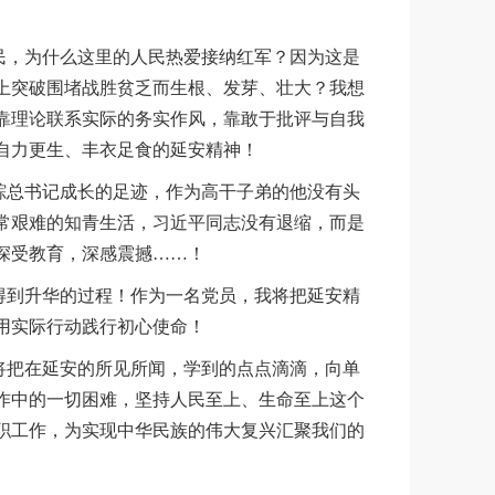
。
民，为什么这里的人民热爱接纳红军？因为这是
上突破围堵战胜贫乏而生根、发芽、壮大？我想
靠理论联系实际的务实作风，靠敢于批评与自我
自力更生、丰衣足食的延安精神！
踪总书记成长的足迹，作为高干子弟的他没有头
常艰难的知青生活，习近平同志没有退缩，而是
深受教育，深感震撼……！
得到升华的过程！作为一名党员，我将把延安精
用实际行动践行初心使命！
将把在延安的所见所闻，学到的点点滴滴，向单
作中的一切困难，坚持人民至上、生命至上这个
职工作，为实现中华民族的伟大复兴汇聚我们的