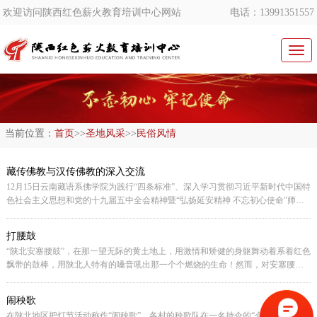
欢迎访问陕西红色薪火教育培训中心网站
电话：13991351557
切
换
导
航
当前位置：
首页
>>
圣地风采
>>
民俗风情
藏传佛教与汉传佛教的深入交流
12月15日云南藏语系佛学院为践行“四条标准”、深入学习贯彻习近平新时代中国特
色社会主义思想和党的十九届五中全会精神暨“弘扬延安精神 不忘初心使命”师资
教育培训班开班仪式在我中心安排下拉开帷幕，云南藏语系佛学院常务副院长阿
巴院长、迪庆藏族自治州州佛教协会常务副会长兼秘书长和志同志等一行参加了
打腰鼓
[详细]
本次培
“陕北安塞腰鼓”，在那一望无际的黄土地上，用激情和矫健的身躯舞动着系着红色
飘带的鼓棒，用陕北人特有的嗓音吼出那一个个燃烧的生命！然而，对安塞腰鼓
[详细]
的起源，又有多少人
闹秧歌
在陕北地区把灯节活动称作“闹秧歌”，各村的秧歌队在一名持伞的“伞头”带领下，