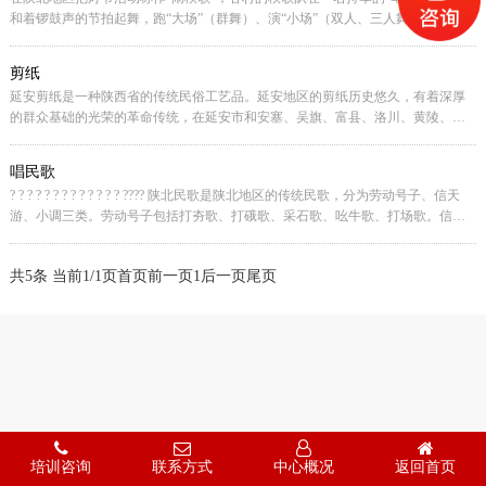
和着锣鼓声的节拍起舞，跑“大场”（群舞）、演“小场”（双人、三人舞），并且到
[详细]
各家表演，
剪纸
延安剪纸是一种陕西省的传统民俗工艺品。延安地区的剪纸历史悠久，有着深厚
的群众基础的光荣的革命传统，在延安市和安塞、吴旗、富县、洛川、黄陵、延
[详细]
川等十几个县市都很普及
唱民歌
? ? ? ? ? ? ? ? ? ? ? ? ? ???? 陕北民歌是陕北地区的传统民歌，分为劳动号子、信天
游、小调三类。劳动号子包括打夯歌、打硪歌、采石歌、吆牛歌、打场歌。信天
[详细]
游分为高腔和
共5条 当前1/1页
首页
前一页
1
后一页
尾页
培训咨询
联系方式
中心概况
返回首页