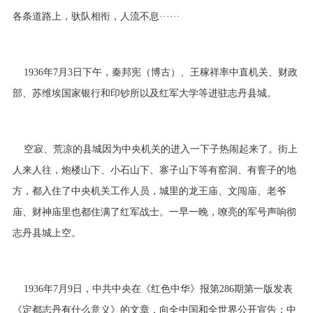
各条道路上，驮队相衔，人流不息······
1936年7月3日下午，秦邦宪（博古）、王稼祥率中直机关、财政
部、苏维埃国家银行和印钞所以及红军大学等进驻志丹县城。
空寂、荒凉的县城因为中央机关的进入一下子热闹起来了。街上
人来人往，炮楼山下、小石山下、寨子山下等有窑洞、有窨子的地
方，都入住了中央机关工作人员，城里的龙王庙、文闯庙、老爷
庙、财神庙里也都住满了红军战士。一早一晚，嘹亮的军号声响彻
志丹县城上空。
1936年7月9日，中共中央在《红色中华》报第286期第一版发表
《定都志丹有什么意义》的文章，向全中国和全世界公开宣告：中