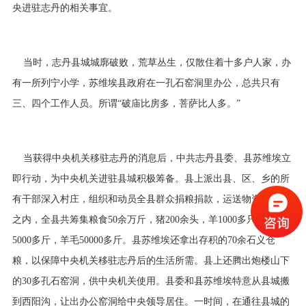
央进驻志丹的相关事宜。
当时，志丹县城城廓破败，荒草丛生，仅散住着十多户人家，办
有一所列宁小学，苏维埃县政府在一孔石窑洞里办公，总共只有
三、四个工作人员。所谓“破庙比房多，菩萨比人多。”
当获得中央机关移驻志丹的消息后，中共志丹县委、县苏维埃立
即行动，为中央机关进驻县城积极筹备。县上派出县、区、乡的所
有干部深入村庄，组织和动员全县群众捐粮捐款，运送物资。几天
之内，全县共筹集粮食50余万斤，猪200余头，羊1000多只，鸡蛋
5000多斤，羊毛50000多斤。县苏维埃还拿出存积的70余石义仓
粮，以保障中央机关移驻志丹后的生活所需。县上还腾出炮楼山下
的30多孔石窑洞，供中央机关使用。县委和县苏维埃特意从县城搬
到西阳沟，让出办公窑洞给中央领导居住。一时间，在通往县城的