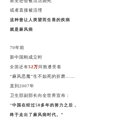
甚至
还会被活活烧死
或者直接被活埋
这种曾让人类望而生畏的疾病
就是
麻风病
70年前
新中国刚成立时
全国还有
52万
同胞遭受着
“麻风恶魔”生不如死的折磨……
直到2007年
卫生部副部长向全世界宣布：
“
中国在经过50多年的努力之后，
终于走出了麻风病时代。
”