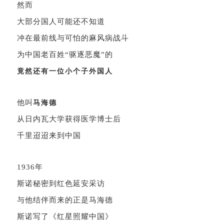
然而
大部分国人可能还不知道
冲在最前线与可怕的麻风病战斗
为中国老百姓“驱逐恶魔”的
竟然还有一位小个子
外国
人
他叫
马海德
从日内瓦大学获得医学博士后
千里迢迢来到中国
1936年
斯诺秘密到红色延安采访
与他结伴而来的正是马海德
斯诺写了《红星照耀中国》