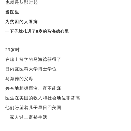
也就是从那时起
当医生
为贫困的人看病
一下子就扎进了8岁的马海德心里
23岁时
在
马海德获得了
瑞士留学的
日内瓦医科大学博士学位
马海德的父母
兴奋地相拥而泣、夜不能寐
医生在美国的收入和社会地位非常高
他们盼望着儿子早日回美国
一家人过上富裕生活