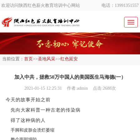
欢迎访问陕西红色薪火教育培训中心网站
电话：13991351557
切
换
导
航
当前位置：
首页
>>
圣地风采
>>
红色延安
加入中共，拯救50万中国人的美国医生马海德(一）
2021-01-15 12:25:31
作者:admin 点击:2688次
今天的故事开始之前
先向大家科普一种古老的传染病
得了这种病的人
手脚和皮肤会溃烂萎缩
整个面部塌陷