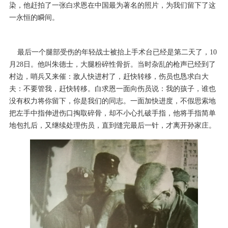
染，他赶拍了一张白求恩在中国最为著名的照片，为我们留下了这
一永恒的瞬间。
最后一个腿部受伤的年轻战士被抬上手术台已经是第二天了，10
月28日。他叫朱德士，大腿粉碎性骨折。当时杂乱的枪声已经到了
村边，哨兵又来催：敌人快进村了，赶快转移，伤员也恳求白大
夫：不要管我，赶快转移。白求恩一面向伤员说：我的孩子，谁也
没有权力将你留下，你是我们的同志。一面加快进度，不假思索地
把左手中指伸进伤口掏取碎骨，却不小心扎破手指，他将手指简单
地包扎后，又继续处理伤员，直到缝完最后一针，才离开孙家庄。