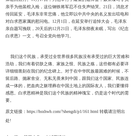
亲手为他装棺入殓，这位钢铁将军忍不住失声恸哭。21日，消息才
传回延安，毛泽东非常悲痛，他立即以中共中央的名义发出唁电和
对白求恩家属的慰问电。12月1日，在延安举行追悼大会，毛泽东
亲自题写挽联，20天后的12月21日，毛泽东彻夜未眠，写出《纪念
白求恩》一文，号召全党向他学习。
我们这个民族，承受过全世界很多民族没有承受过的巨大苦难和
浩劫，我们有着切肤之痛、家族之恨、民族之殇，这些都有必要详
详细细凿刻在我们的纪念碑上。对于在中华民族最困难的时候，不
留后路、抛家舍业、无私无畏来到中国，跟我们这个国家、民族连
成一体的，把血肉之躯埋葬在中国土地上的国际友人，我们要懂得
感恩。白求恩精神是我们这个民族的精神瑰宝，仍是这个时代的需
要。
原文链接：
https://hsxhwh.com/?shengdi/p1/161.html
转载请注明出
处!