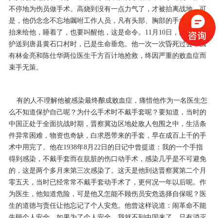
不停地为伤员做手术。高烧到没有一点力气了，才被抬离战地。可
是，他仍念念不忘地嘱咐工作人员，凡有头部、胸部的手术，必须
抬来给他，睡着了，也要叫醒他，这是命令。11月10日，白求恩被
护送到唐县黄石口村时，已是生命垂危。他一次一次昏死过去，虽
有林金亮和陈仕华两位医生千方百计地抢救，终因严重的败血症而
束手无策。
有的人不理解他被感染最终酿成败血症，痛惜他作为一名医生怎
么不知道保护自己呢？为什么手术时不戴手套呢？要知道，当时的
中国正处于全面抗战时期，晋察冀边区地处敌人包围之中，生活条
件异常困难，物资也奇缺，白求恩带来的手套，早在成百上千的手
术中用完了。他在1938年8月22日的日记中曾提道：我的一个手指
得到感染，不戴手套而在肮脏的伤口动手术，感染几乎是不可避免
的，这是两个多月来第三次感染了。这天是他到达晋察冀第二个月
零五天，当时已经常常不戴手套动手术了，更何况一年以后呢。作
为医生，他知道危险，可是他又怎能不顾伤员安危选择自保呢？医
生的道德与责任让他忘记了个人安危。他曾这样说道：闹革命不能
先顾个人安全。如果为了个人安全，我就不到中国来了。只有消灭