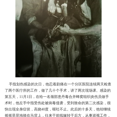
手指划伤感染的次日，他忍着剧痛在一个分区医院连续两天检查
了两个医疗所的工作，做了几十个手术，讲了两次现场课。感染的
第五天，11月1日，在给一名颈部患丹毒合并蜂窝组织炎伤员做手
术时，他左手中指受伤处被病毒侵袭，受到致命的第二次感染，很
快出现全身症状，高烧40度，呕吐不止。此后的十多天，他却继续
摇摇晃晃地骑在马背上，往来于前线辗转于后方，从事巡视工作，