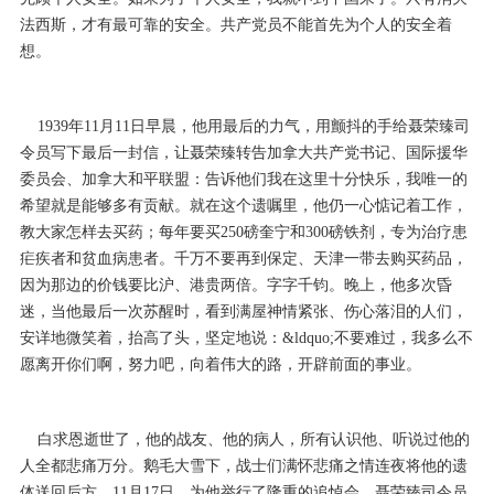
法西斯，才有最可靠的安全。共产党员不能首先为个人的安全着
想。
1939年11月11日早晨，他用最后的力气，用颤抖的手给聂荣臻司
令员写下最后一封信，让聂荣臻转告加拿大共产党书记、国际援华
委员会、加拿大和平联盟：告诉他们我在这里十分快乐，我唯一的
希望就是能够多有贡献。就在这个遗嘱里，他仍一心惦记着工作，
教大家怎样去买药；每年要买250磅奎宁和300磅铁剂，专为治疗患
疟疾者和贫血病患者。千万不要再到保定、天津一带去购买药品，
因为那边的价钱要比沪、港贵两倍。字字千钧。晚上，他多次昏
迷，当他最后一次苏醒时，看到满屋神情紧张、伤心落泪的人们，
安详地微笑着，抬高了头，坚定地说：&ldquo;不要难过，我多么不
愿离开你们啊，努力吧，向着伟大的路，开辟前面的事业。
白求恩逝世了，他的战友、他的病人，所有认识他、听说过他的
人全都悲痛万分。鹅毛大雪下，战士们满怀悲痛之情连夜将他的遗
体送回后方。11月17日，为他举行了隆重的追悼会，聂荣臻司令员