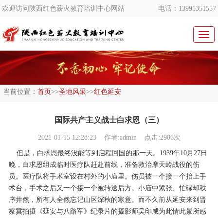
欢迎访问陕西红色薪火教育培训中心网站
电话：13991351557
切
换
导
航
当前位置：
首页
>>
圣地风采
>>
红色延安
国际共产主义战士白求恩（三）
2021-01-15 12:28:23
作者:admin 点击:2986次
但是，白求恩最终没能等到启程回国的那一天。1939年10月27日
晚，白求恩组成临时医疗队赶赴前线，准备救治摩天岭战役的伤
员。医疗队将手术室设在村外的小庙里。伤员被一个接一个抬上手
术台，手术之后又一个接一个被转送后方。小庙中紧张、忙碌却秩
序井然，所有人全然忘记山区深秋的寒意。而不久前从延安来到晋
察冀拍摄《延安与八路军》纪录片的摄影师吴印咸为此情此景所感