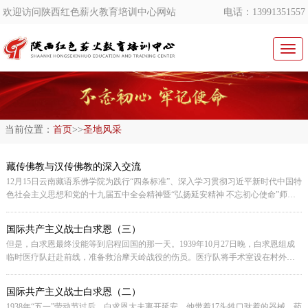
欢迎访问陕西红色薪火教育培训中心网站
电话：13991351557
切
换
导
航
当前位置：
首页
>>
圣地风采
藏传佛教与汉传佛教的深入交流
12月15日云南藏语系佛学院为践行“四条标准”、深入学习贯彻习近平新时代中国特
色社会主义思想和党的十九届五中全会精神暨“弘扬延安精神 不忘初心使命”师资
教育培训班开班仪式在我中心安排下拉开帷幕，云南藏语系佛学院常务副院长阿
巴院长、迪庆藏族自治州州佛教协会常务副会长兼秘书长和志同志等一行参加了
国际共产主义战士白求恩（三）
[详细]
本次培
但是，白求恩最终没能等到启程回国的那一天。1939年10月27日晚，白求恩组成
临时医疗队赶赴前线，准备救治摩天岭战役的伤员。医疗队将手术室设在村外的
[详细]
小庙里。伤员被一个接一个
国际共产主义战士白求恩（二）
1938年“五一”劳动节过后，白求恩大夫离开延安。他带着17头牲口驮着的器械、药