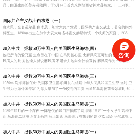
品，由卫生部长姜齐贤陪同，于5月14日首先来到陕西省神木县贺家川一二○师后
[详细]
方医院第三所，在这里
国际共产主义战士白求恩（一）
白求恩，全名诺尔曼·白求恩，加拿大共产党员，国际共产主义战士，著名的胸外
科医生。1890年出生在加拿大安大略省格雷文赫斯特镇一个牧师的家庭，1935年
[详细]
加入加拿大共产党，1938年
加入中共，拯救50万中国人的美国医生马海德(四）
他把所有的爱乃至 生命留在了中国 在马海德心里 比麻风病更可怕的 是社会对麻
风病人的歧视 他逢人就说麻风病 不遗余力地向全社会宣传 麻风病作为一种慢性
[详细]
比较弱的传染病 可防、
加入中共，拯救50万中国人的美国医生马海德(三）
1950年 马海德被任命 为国家卫生部顾问 协助组建中华人民共和国卫生部 当时 卫
生部为照顾外国专家 为每人增加了一份较高的工资 当通知马海德前去领取时 却遭
[详细]
到了拒绝 因为这件事
加入中共，拯救50万中国人的美国医生马海德(二）
1939年腊月的一个深夜 一阵急促的敲门声惊醒了马海德 “鲁艺”一个女学生高烧不
止 马海德二话没说背上药箱 马上出诊 马海德没有想到的是 这次出诊 竟然成就了
[详细]
一场长达半个世纪的
加入中共，拯救50万中国人的美国医生马海德(一）