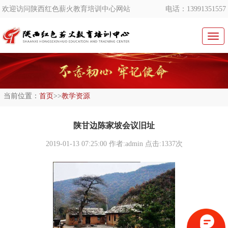
欢迎访问陕西红色薪火教育培训中心网站
电话：13991351557
切
换
导
航
当前位置：
首页
>>
教学资源
陕甘边陈家坡会议旧址
2019-01-13 07:25:00
作者:admin 点击:1337次