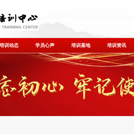
培训动态
学员心声
培训基地
培训资讯