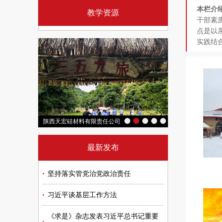
本栏介
教学资源
干部素
点是以
实践结
一党日主题活动
"雄关漫道真如铁，而今迈步从头越"2026重走长征路徒步实践活动（
最新发布
坚持落实管党治党政治责任
习近平谈基层工作方法
《求是》杂志发表习近平总书记重要