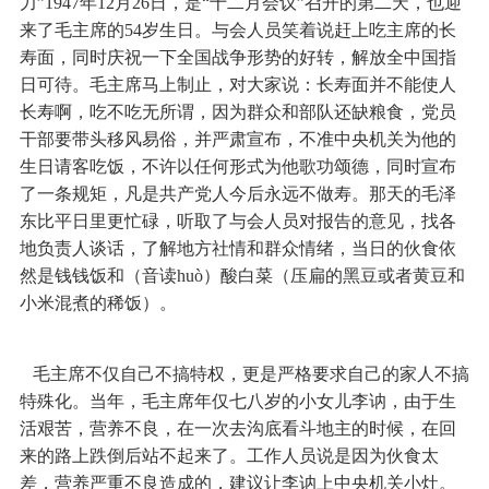
力”1947年12月26日，是“十二月会议”召开的第二天，也迎
来了毛主席的54岁生日。与会人员笑着说赶上吃主席的长
寿面，同时庆祝一下全国战争形势的好转，解放全中国指
日可待。毛主席马上制止，对大家说：长寿面并不能使人
长寿啊，吃不吃无所谓，因为群众和部队还缺粮食，党员
干部要带头移风易俗，并严肃宣布，不准中央机关为他的
生日请客吃饭，不许以任何形式为他歌功颂德，同时宣布
了一条规矩，凡是共产党人今后永远不做寿。那天的毛泽
东比平日里更忙碌，听取了与会人员对报告的意见，找各
地负责人谈话，了解地方社情和群众情绪，当日的伙食依
然是钱钱饭和（音读huò）酸白菜（压扁的黑豆或者黄豆和
小米混煮的稀饭）。
毛主席不仅自己不搞特权，更是严格要求自己的家人不搞
特殊化。当年，毛主席年仅七八岁的小女儿李讷，由于生
活艰苦，营养不良，在一次去沟底看斗地主的时候，在回
来的路上跌倒后站不起来了。工作人员说是因为伙食太
差，营养严重不良造成的，建议让李讷上中央机关小灶。