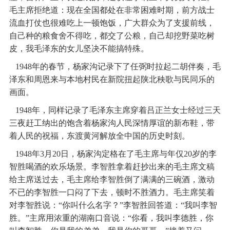
毛主席拒绝道：现在全国都处在非常困难时期，前方战士
流血打仗也很难吃上一顿饱饭，广大群众为了支援前线，
自己种的粮食舍不得吃，都交了公粮，自己却挖野菜吃树
皮，我毛泽东的女儿坚决不能搞特殊。
1948年的春节，杨家沟记录下了任弼时拉起二胡伴奏，毛
泽东和周恩来与本地村民在新院扭起陕北秧歌与民同乐的
画面。
1948年，同样记录了毛泽东主席穿着吕正兰女士经过三天
三夜赶工纳出的饱含着杨家沟人民深情厚谊的新布鞋，带
着人民的祝福，东渡黄河解放全中国的历史时刻。
1948年3月20日，杨家沟定格在了毛主席与年仅20岁的李
智胜喝酒的欢乐场景。李智胜拿着赶抄出来的毛主席文稿
给主席送过去，毛主席给李智胜倒了满满的三碗酒，激动
不已的李智胜一口闷了下去，顿时不胜酒力。毛主席笑着
对李智胜说：“你叫什么名字？”李智胜回答道：“我叫李智
胜。”主席用浓重的湖南口音说：“你看，我叫李德胜，你