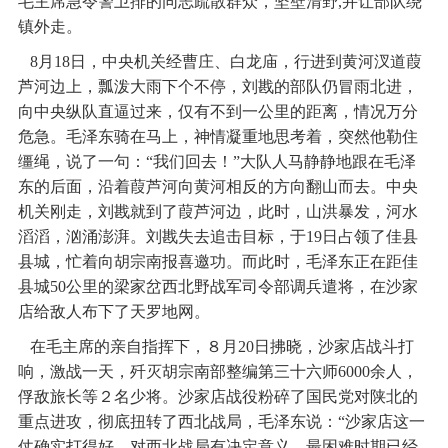
毛主席急令警卫排的同志疏散群众，坚壁清野,并让部队绕
镇外走。
8月18日，中央机关经曹庄、白龙庙，行进到黄河汊道葭
芦河边上，瓢泼大雨下个不停，刘戡的部队仍冒雨北进，
向中央纵队直逼过来，仅有不到一公里的距离，情况万分
危急。毛泽东骑在马上，神情凝重地思考着，突然他勒住
缰绳，说了一句：“我们回去！”大队人马静静地跟在毛泽
东的后面，沿着葭芦河向黄河相反的方向翻山而去。中央
机关刚走，刘戡就到了葭芦河边，此时，山洪暴发，河水
滔滔，汹涌澎湃。刘戡失去追击目标，于19日占领了佳县
县城，忙着向胡宗南报喜邀功。而此时，毛泽东正在距佳
县城50公里的梁家岔西北野战军司令部调兵遣将，在沙家
店给敌人布下了天罗地网。
在毛主席的亲自指挥下，８月20日拂晓，沙家店战斗打
响，激战一天，歼灭胡宗南部整编第三十六师6000余人，
俘敌旅长等２名少将。沙家店战役粉碎了国民党对陕北的
重点进攻，彻底扭转了西北战局，毛泽东说：“沙家店这一
仗确实打得好，对西北战局有决定意义，最困难时期已经