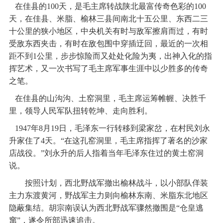
在佳县的100天，是毛主席转战陕北最富传奇色彩的100
天，在佳县、米脂、榆林三县间南北十五公里、东西二三
十公里的狭小地区，中央机关有时与敌军擦肩而过，有时
受敌东西夹击，有时在敌包围中穿插迂回，最近的一次相
距不到1公里，步步惊险而又处处化险为夷，出神入化的指
挥艺术，又一次书写了毛主席军事生涯中以少胜多的传奇
之笔。
在佳县的山沟沟、土窑洞里，毛主席运筹帷幄、决胜千
里，领导人民军队扭转乾坤、走向胜利。
1947年8月19日，毛泽东一行转移到梁家岔，在村民刘永
升家住了4天。“在这孔窑洞里，毛主席指挥了著名的沙家
店战役。”刘永升的后人指着当年毛泽东住过的黄土窑洞
说。
按照计划，西北野战军撤出榆林战斗，以小部队佯装
主力东渡黄河，野战军主力则向榆林东南、米脂东北地区
隐蔽集结。胡宗南误认为西北野战军骤然撤围是“仓皇逃
窜”，遂令所部迅速追击。