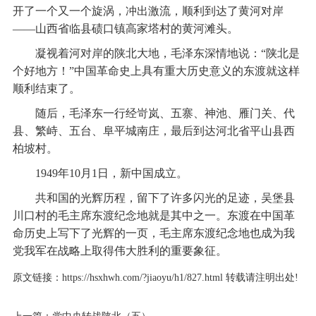
开了一个又一个旋涡，冲出激流，顺利到达了黄河对岸
——山西省临县碛口镇高家塔村的黄河滩头。
凝视着河对岸的陕北大地，毛泽东深情地说：“陕北是
个好地方！”中国革命史上具有重大历史意义的东渡就这样
顺利结束了。
随后，毛泽东一行经岢岚、五寨、神池、雁门关、代
县、繁峙、五台、阜平城南庄，最后到达河北省平山县西
柏坡村。
1949年10月1日，新中国成立。
共和国的光辉历程，留下了许多闪光的足迹，吴堡县
川口村的毛主席东渡纪念地就是其中之一。东渡在中国革
命历史上写下了光辉的一页，毛主席东渡纪念地也成为我
党我军在战略上取得伟大胜利的重要象征。
原文链接：
https://hsxhwh.com/?jiaoyu/h1/827.html
转载请注明出处!