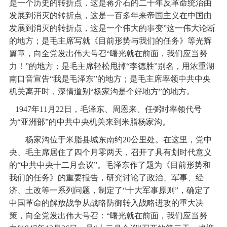
是一个历史的转折点，这是蒋介石的二十年反革命统治由
发展到消灭的转折点，这是一百多年来帝国主义在中国由
发展到消灭的转折点，这是一个伟大的事变”这一伟大论断
的地方；是毛主席写就《目前形势与我们的任务》等光辉
篇章，向全党发出伟大号召“曙光就在前面，我们应当努
力！”的地方；是毛主席轻松甩掉“李德胜”别名，用浓重湖
南口音宣告“我是毛泽东”的地方；是毛主席率领中共中央
机关离开时，深情道别“杨家沟是个好地方”的地方。
1947年11月22日，毛泽东、周恩来、任弼时率领代号
为“亚洲部”的中共中央机关来到米脂杨家沟。
杨家沟位于米脂县城东南约20公里处。在这里，党中
央、毛主席居住了四个月零两天，召开了具有划时代意义
的“中共中央十二月会议”。毛泽东作了题为《目前形势和
我们的任务》的重要报告，研究讨论了政治、军事、经
济、土改等一系列问题，制定了“十大军事原则”，确定了
中国革命的解放战争从战略防御转入战略进攻的重大决
策，向全党发出伟大号召：“曙光就在前面，我们应当努