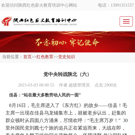
欢迎访问陕西红色薪火教育培训中心网站
电话：13991351557
切
换
导
航
当前位置：
首页
>>
红色教育
>>
党史知识
党中央转战陕北（六）
2023-03-03 08:00:55
作者:超级管理员 点击:2900次
佳县：“站在最大多数劳动人民的一面”
8月16日，毛主席进入了《东方红》的故乡——佳县！毛
主席一出现在佳县乌龙铺集市上，就被老乡认出，赶集的
群众顿时从四面八方涌来，尽情欢呼：“毛主席万岁！” 30
里外国民党刘戡七个旅的追兵正在紧追而来，大战在即，