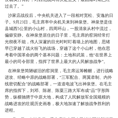
过去了。”
沙家店战役后，中央机关进入了一段相对宽松、安逸的日
子。9月23日，毛主席率中央机关来到神泉堡。神泉堡是佳
县城西5公里的小山村，四周环山，一股清泉从村中流过，
偏僻安静。在神泉堡居住的日子里，毛主席的窑洞经常灯
光彻夜不熄，伟人深邃的目光时时盯着墙上的地图，思绪
早已穿越了战火纷飞的战场，穿越了这个小山村，他在思
考着中国革命的两个基本问题：土地和武装，他“在世界上
最小的司令部里，指挥了世界上最大的人民解放战争”。
在神泉堡简陋破旧的窑洞里，毛主席运筹帷幄，进行战略
进攻、经略中原的战略部署，“三军配合、两翼牵制、内外
线密切配合”的战略部署，一道道电波飞出神泉堡。在毛主
席的指挥下，刘邓、陈谢、陈粟三路大军布成“品”字形阵
势，纵横驰骋于中原大地，构成了人民解放军全国规模的
战略进攻的壮观历史画卷，极大地加速了解放战争胜利的
进程。