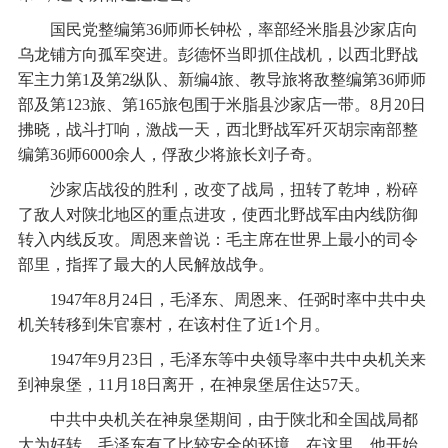
国民党整编第36师师长钟松，率部经米脂县沙家店向
乌龙铺方向孤军突进。彭德怀当即抓住战机，以西北野战
军主力第1及第2纵队、新编4旅、教导旅将敌整编第36师师
部及第123旅、第165旅包围于米脂县沙家店一带。8月20日
拂晓，战斗打响，激战一天，西北野战军歼灭胡宗南部整
编第36师6000余人，俘敌少将旅长刘子奇。
沙家店战役的胜利，改变了战局，扭转了乾坤，粉碎
了敌人对陕北地区的重点进攻，使西北野战军由内线防御
转入内线反攻。周恩来曾说：毛主席在世界上最小的司令
部里，指挥了最大的人民解放战争。
1947年8月24日，毛泽东、周恩来、任弼时率中共中央
机关转移到朱官寨村，在该村住了近1个月。
1947年9月23日，毛泽东等中央领导率中共中央机关来
到神泉堡，11月18日离开，在神泉堡居住达57天。
中共中央机关在神泉堡期间，由于陕北和全国战局都
大为好转，毛泽东有了比较安全的环境。在这里，他开始