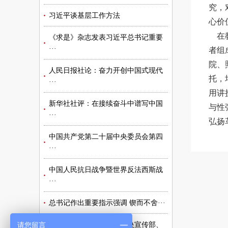
究，
习近平谈基层工作方法
心价
在教
《求是》杂志发表习近平总书记重要
···
者组
院、
人民日报社论：奋力开创中国式现代
托，
···
用讲
新华社社评：在接续奋斗中谱写中国
与性
···
弘扬
中国共产党第二十届中央委员会第四
···
中国人民抗日战争暨世界反法西斯战
···
总书记作出重要指示强调 锲而不舍···
请您留言
中共中央办公厅转发《中央宣传部、