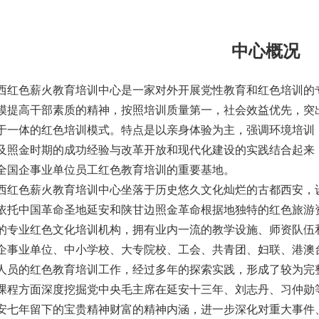
中心概况
红色薪火教育培训中心是一家对外开展党性教育和红色培训的
模提高干部素质的精神，按照培训质量第一，社会效益优先，突
于一体的红色培训模式。特点是以亲身体验为主，强调环境培训
及照金时期的成功经验与改革开放和现代化建设的实践结合起来
全国企事业单位员工红色教育培训的重要基地。
红色薪火教育培训中心坐落于历史悠久文化灿烂的古都西安，
依托中国革命圣地延安和陕甘边照金革命根据地独特的红色旅游
的专业红色文化培训机构，拥有业内一流的教学设施、师资队伍
而今迈步从头越"2026重走长征路徒步实践活动（第二期秦直道16公里）
企事业单位、中小学校、大专院校、工会、共青团、妇联、港澳
人员的红色教育培训工作，经过多年的探索实践，形成了较为完
程方面深度挖掘党中央毛主席在延安十三年、刘志丹、习仲勋
安七年留下的宝贵精神财富的精神内涵，进一步深化对重大事件