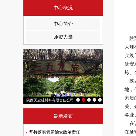
中心概况
中心简介
师资力量
陕西
大规
实践
延安
炼、
陕西
地，
素质
5公里）
陕西有色光电科技有限公司南泥湾精神学习培训
陕西天宏硅材料有限责任公司七一党日主题活动
"雄关漫道真如铁，
关、
各业
最新发布
在课
在延
坚持落实管党治党政治责任