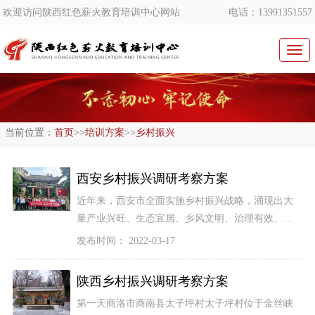
欢迎访问陕西红色薪火教育培训中心网站
电话：13991351557
切
换
导
航
当前位置：
首页
>>
培训方案
>>
乡村振兴
西安乡村振兴调研考察方案
近年来，西安市全面实施乡村振兴战略，涌现出大
量产业兴旺、生态宜居、乡风文明、治理有效、生
活富裕的美丽乡村。在第二届“大西安农民节”到来之
发布时间： 2022-03-17
际，我市拟表彰“十佳最美乡村”，一起走进美丽乡
村，感受生活宽裕、乡风文明、村容整洁、管理民
陕西乡村振兴调研考察方案
主的新农村。临潼区穆寨街道三庙村因地制宜发展
第一天商洛市商南县太子坪村太子坪村位于金丝峡
花卉产业“再过一个多月，三庙村
[详细]