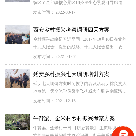
镇区至金丝峡核心景区18公里生态景观引导廊道的
中部节点，距景区7公里。这里是进入国家级森林公
发布时间： 2022-03-17
园、4A景区——金丝大峡谷路径最长的一个村域，
占据专线全长的5.5公里。它是金丝峡景区整体空间
西安乡村振兴考察调研四天方案
格局的腹地支撑。特色的陕南民居，精致的徽派农
乡村振兴战略是习近平同志2017年10月18日在党的
家乐建筑，幽美宜人的田园风光，河道
[详细]
十九大报告中提出的战略。十九大报告指出，农业
农村农民问题是关系国计民生的根本性问题，必须
发布时间： 2022-03-07
始终把解决好“三农”问题作为全党工作的重中之重，
实施乡村振兴战略。实施乡村振兴战略，要坚持党
延安乡村振兴七天调研培训方案
管农村工作，坚持农业农村优先发展，坚持农民主
延安七天调研方案时间教学内容及活动安排负责人
体地位，坚持乡村全面振兴，
[详细]
地点第一天全体学员乘坐飞机或火车到达南泥湾机
场或者延安火车站，我中心负责接站、入住酒店、
发布时间： 2021-12-13
安排用餐及培训相关事宜班主任酒店第二天8:30-9:00
开班仪式：领导讲话，授班旗，宣布注意事项领导
牛背梁、金米村乡村振兴考察方案
会议室9:00-12:00专题教学
[详细]
牛背梁、金米村一日 【历史背景】 生态环境是关系
党的使命宗旨的重大政治问题，也是关系民生的重