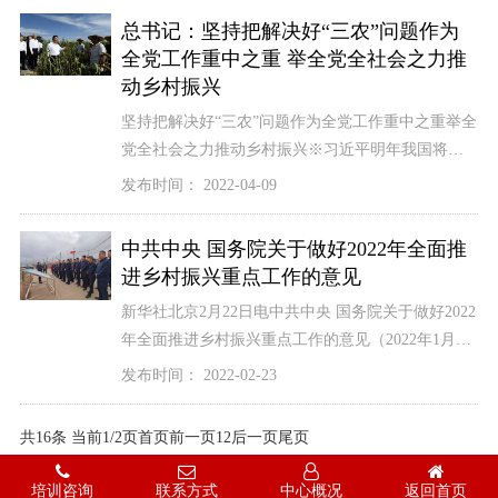
全党工作的重中之重，实施乡村振兴战略。实施乡
总书记：坚持把解决好“三农”问题作为
村振兴战略，要坚持党管农村工作，坚持农业农村
全党工作重中之重 举全党全社会之力推
优先发展，坚持农民
[详细]
动乡村振兴
坚持把解决好“三农”问题作为全党工作重中之重举全
党全社会之力推动乡村振兴※习近平明年我国将进
入“十四五”时期，开启全面建设社会主义现代化国家
发布时间： 2022-04-09
新征程。在这个重要历史交汇点，召开中央农村工
作会议，时机重要，意义重大。这次是我主动提出
中共中央 国务院关于做好2022年全面推
要来讲讲的，目的是向全党全社会发出明确信
进乡村振兴重点工作的意见
号：“三农”工作在新
[详细]
新华社北京2月22日电中共中央 国务院关于做好2022
年全面推进乡村振兴重点工作的意见（2022年1月4
日）当前，全球新冠肺炎疫情仍在蔓延，世界经济
发布时间： 2022-02-23
复苏脆弱，气候变化挑战突出，我国经济社会发展
各项任务极为繁重艰巨。党中央认为，从容应对百
共16条 当前1/2页
首页
前一页
1
2
后一页
尾页
年变局和世纪疫情，推动经济社会平稳健康发展，
必须着眼国家重大战略需要，稳住农业
[详细]
培训咨询
联系方式
中心概况
返回首页