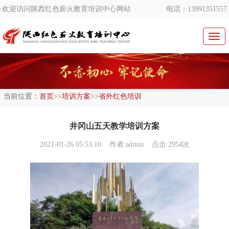
欢迎访问陕西红色薪火教育培训中心网站
电话：13991351557
切
换
导
航
当前位置：
首页
>>
培训方案
>>
省外红色培训
井冈山五天教学培训方案
2021-01-26 05:53:10
作者:admin 点击:2954次