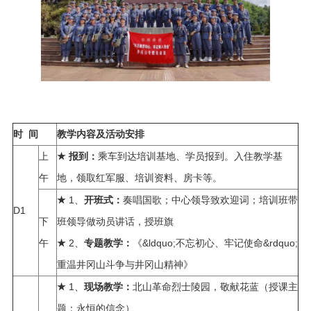
时 间
教学内容及活动安排
上
乘车到达培训基地、学员报到。入住教学基
★
报到：
午
地，领取红军服、培训资料、房卡等。
1、
奏唱国歌；中心领导致欢迎词；培训班带
★
开班式：
D1
下
班领导做动员讲话，授班旗
午
2、
《&ldquo;不忘初心、牢记使命&rdquo;
★
专题教学：
重温井冈山斗争与井冈山精神》
1、
北山革命烈士陵园，敬献花蓝（授课主
★
现场教学：
题：永恒的信念）