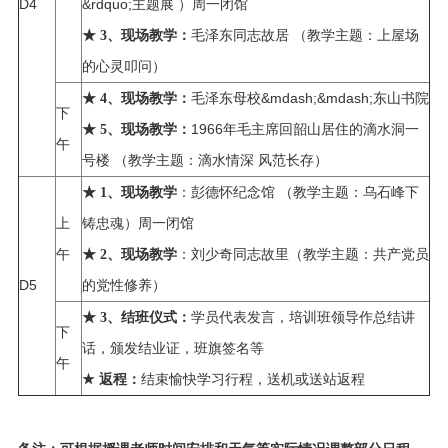
D4
&rdquo;主题展 ）周一闭馆
毛泽东同志故居 （教学主题：上屋场
★
3、
现场教学：
的心灵叩问）
毛泽东母校&mdash;&mdash;东山书院
★
4、
现场教学：
下
1966年毛主席回韶山居住的滴水洞一
★
5、
现场教学：
午
号楼 （教学主题：滴水情深 风范长存）
：彭德怀纪念馆 （教学主题：乌石峰下
★
1、
现场教学
上
铸忠魂）周一闭馆
午
：刘少奇同志故里（教学主题：共产党员
★
2、现场
教学
D5
的党性修养）
学员代表发言，培训班领导作总结讲
★
3、
结班仪式：
下
话，颁发结业证，班旗签名等
午
结束愉快学习行程，送机或送站返程
★
返程：