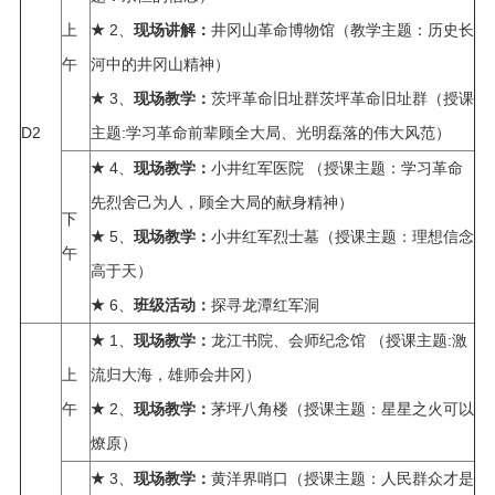
上
2、
井冈山革命博物馆（教学主题：历史长
★
现场讲解：
午
河中的井冈山精神）
3、
茨坪革命旧址群茨坪革命旧址群（授课
★
现场教学：
D2
主题:学习革命前辈顾全大局、光明磊落的伟大风范）
4、
小井红军医院 （授课主题：学习革命
★
现场教学：
先烈舍己为人，顾全大局的献身精神）
下
5、
小井红军烈士墓（授课主题：理想信念
★
现场教学：
午
高于天）
6、
探寻龙潭红军洞
★
班级活动：
1、
龙江书院、会师纪念馆 （授课主题:激
★
现场教学：
上
流归大海，雄师会井冈）
午
2、
茅坪八角楼（授课主题：星星之火可以
★
现场
教学：
燎原）
3、
黄洋界哨口（授课主题：人民群众才是
★
现场
教学：