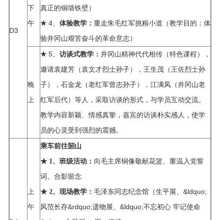
下
真正的铜墙铁壁）
午
4、
重走朱毛红军挑粮小道（教学目的：体
★
体验
教学：
D3
验井冈山艰苦奋斗的革命意志）
5、
井冈山精神代代相传（特色课程），
★
访谈式教学：
邀请袁建芳（袁文才烈士孙子），王生茂（王佐烈士孙
晚
子），石金龙（老红军曾志孙子），江满凤（井冈山老
上
红军后代）等人，采取访谈的形式，与学员互动交流。
教学内容新颖、情感真挚，嘉宾的访谈朴实感人，使学
员的心灵受到强烈的震撼。
乘车前往韶山
向毛主席铜像敬献花篮、重温入党誓
★
1、
班级活动：
词、合影留念
上
毛泽东同志纪念馆（生平展、&ldquo;
★
2、
现场教学：
午
风范长存&rdquo;遗物展、&ldquo;不忘初心 牢记使命