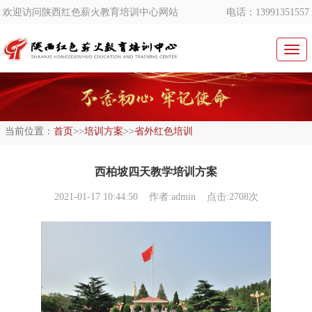
欢迎访问陕西红色薪火教育培训中心网站
电话：13991351557
切
换
导
航
当前位置：
首页
>>
培训方案
>>
省外红色培训
西柏坡四天教学培训方案
2021-01-17 10:44:50
作者:admin 点击:2708次