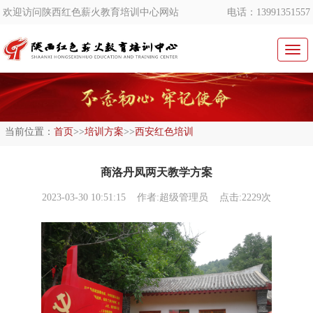
欢迎访问陕西红色薪火教育培训中心网站
电话：13991351557
切
换
导
航
当前位置：
首页
>>
培训方案
>>
西安红色培训
商洛丹凤两天教学方案
2023-03-30 10:51:15
作者:超级管理员 点击:2229次