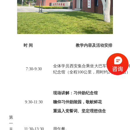
时
间
教学内容及活动安排
全体学员
西安集合
乘坐
大巴车前往
富平习
7
:
3
0
-9
:
3
0
纪念馆
（全程
100公里，用时约
2
小时
左右
现场讲解：
习仲勋纪念馆
9
:
3
0
-
1
1
:
3
0
瞻仰习仲勋陵园，敬献鲜花
重温入党誓词、坚定理想信念
第
一
1
1
:
3
0-
1
3
:
3
0
用午餐。
天