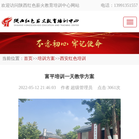
欢迎访问陕西红色薪火教育培训中心网站
电话：13991351557
切
换
导
航
当前位置：
首页
>>
培训方案
>>
西安红色培训
富平培训一天教学方案
2022-05-12 21:46:03
作者:超级管理员 点击:3061次